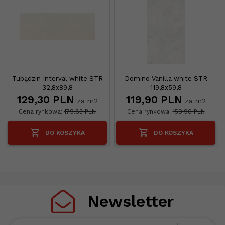
Tubądzin Interval white STR
Domino Vanilla white STR
32,8x89,8
119,8x59,8
129,
30
PLN
119,
90
PLN
za m2
za m2
Cena rynkowa:
179.83 PLN
Cena rynkowa:
159.90 PLN
DO KOSZYKA
DO KOSZYKA
Newsletter