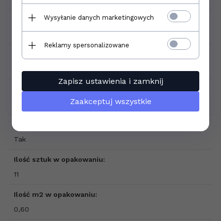
Wysyłanie danych marketingowych
Format płytki:
9,2x60
Reklamy spersonalizowane
Gatunek:
1
Zapisz ustawienia i zamknij
Klasa ścieralności:
Zaakceptuj wszystkie
4
Mrozoodporność:
Tak
Ilość sztuk w opakowaniu:
11
Ilość m2 w opakowaniu:
0,60