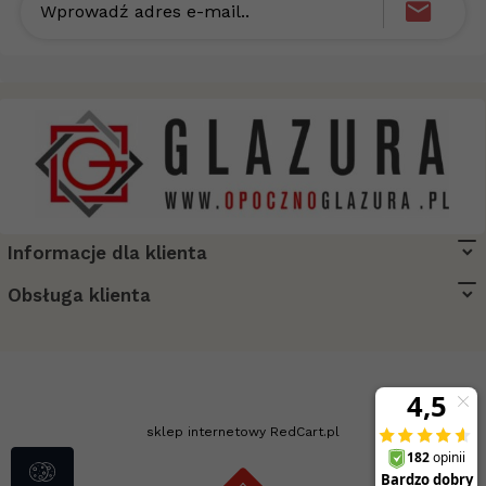
Wprowadź adres e-mail..
Informacje dla klienta
biuro@opocznoglazura.pl
Obsługa klienta
sklep internetowy
RedCart.pl