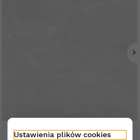
Ustawienia plików cookies
Zasoby dotyczące bezpieczeństwa i produktów