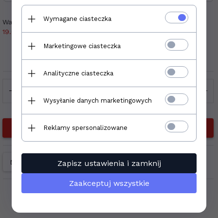
Wymagane ciasteczka
Waga produktu:
Realizacja zamówienia:
19.00
kg
3 - 5 dni
Marketingowe ciasteczka
Producent:
Emigres
Analityczne ciasteczka
Wysyłanie danych marketingowych
DO KOSZYKA
Reklamy spersonalizowane
Zapisz ustawienia i zamknij
Zaakceptuj wszystkie