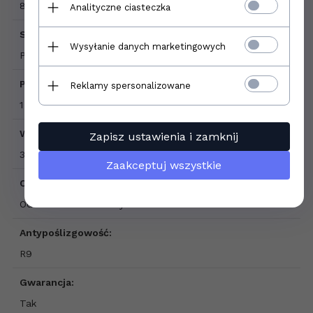
8 mm
Analityczne ciasteczka
Sprzedaż produktu:
Wysyłanie danych marketingowych
Produkt sprzedawany na pełne opakowania
Podana cena dotyczy:
Reklamy spersonalizowane
1 m2
Waga opakowania:
Zapisz ustawienia i zamknij
30,30 kg
Zaakceptuj wszystkie
Czas dostawy produktu:
Od 1 do 3 dni roboczych
Antypoślizgowość:
R9
Gwarancja:
Tak