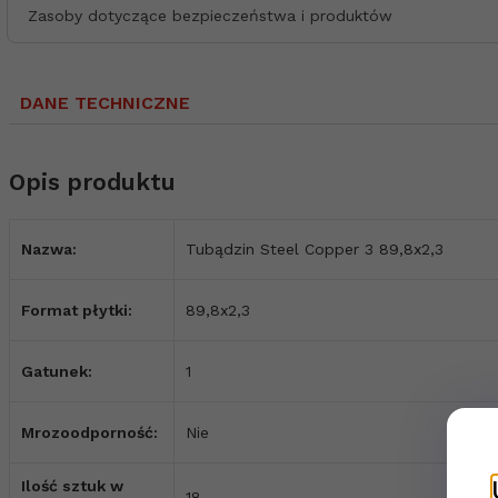
Zasoby dotyczące bezpieczeństwa i produktów
DANE TECHNICZNE
Opis produktu
Nazwa:
Tubądzin Steel Copper 3 89,8x2,3
Format płytki:
89,8x2,3
Gatunek:
1
Mrozoodporność:
Nie
Ilość sztuk w
18