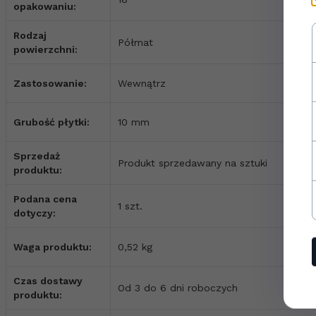
opakowaniu:
Rodzaj
Półmat
powierzchni:
Zastosowanie:
Wewnątrz
Grubość płytki:
10 mm
Sprzedaż
Produkt sprzedawany na sztuki
produktu:
Podana cena
1 szt.
dotyczy:
Waga produktu:
0,52 kg
Czas dostawy
Od 3 do 6 dni roboczych
produktu: