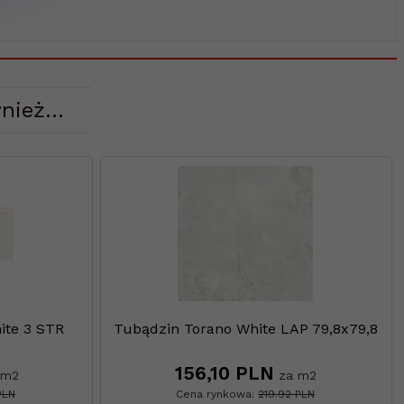
nież...
ite 3 STR
Tubądzin Torano White LAP 79,8x79,8
156,
10
PLN
 m2
za m2
PLN
Cena rynkowa:
219.92 PLN