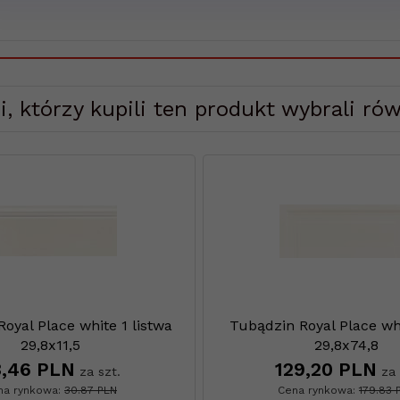
i, którzy kupili ten produkt wybrali rów
oyal Place white 1 listwa
Tubądzin Royal Place wh
29,8x11,5
29,8x74,8
,
46
PLN
129,
20
PLN
za szt.
za
na rynkowa:
30.87 PLN
Cena rynkowa:
179.83 