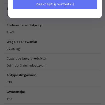
Zaakceptuj wszystkie
Sprzedaż produktu:
Produkt sprzedawany na pełne opakowania
Podana cena dotyczy:
1 m2
Waga opakowania:
27,30 kg
Czas dostawy produktu:
Od 1 do 3 dni roboczych
Antypoślizgowość:
R10
Gwarancja:
Tak