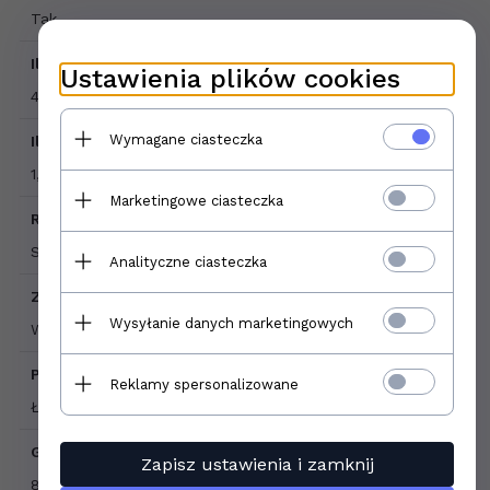
Tak
Ilość sztuk w opakowaniu:
Ustawienia plików cookies
4
Wymagane ciasteczka
Ilość m2 w opakowaniu:
1,43
Marketingowe ciasteczka
Rodzaj powierzchni:
Strukturalna, matowa
Analityczne ciasteczka
Zastosowanie:
Wysyłanie danych marketingowych
Wewnątrz , Zewnątrz
Pomieszczenia:
Reklamy spersonalizowane
Łazienka, Kuchnia, Salon, Elewacja, Taras i balkon
Grubość płytki:
Zapisz ustawienia i zamknij
8 mm