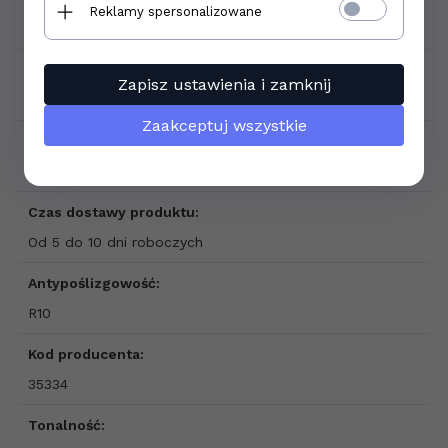
Reklamy spersonalizowane
Produkt sprzedawany na sztuki
Podana cena dotyczy:
Zapisz ustawienia i zamknij
1 szt.
Zaakceptuj wszystkie
Waga produktu:
6,50 kg
Czas dostawy produktu:
Od 5 do 10 dni roboczych
Antypoślizgowość:
R10
Kod producenta:
35334
Tonalność: