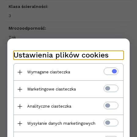
Klasa ścieralności:
3
Mrozoodporność:
Tak
Ilość sztuk w opakowaniu:
Ustawienia plików cookies
2
Rodzaj powierzchni:
Wymagane ciasteczka
Strukturalna matowa
Marketingowe ciasteczka
Zastosowanie:
Wewnątrz , Zewnątrz
Analityczne ciasteczka
Grubość płytki:
Wysyłanie danych marketingowych
0,8 cm
Sprzedaż produktu: