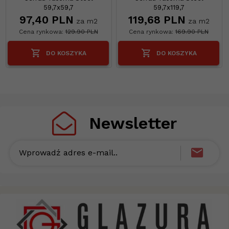
59,7x59,7
59,7x119,7
97,
40
PLN
119,
68
PLN
za m2
za m2
Cena rynkowa:
129.90 PLN
Cena rynkowa:
169.90 PLN
DO KOSZYKA
DO KOSZYKA
Newsletter
Wprowadź adres e-mail..