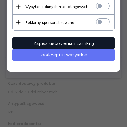
Grubość płytki:
Wysyłanie danych marketingowych
0,8 cm
Reklamy spersonalizowane
Sprzedaż produktu:
Produkt sprzedawany na pełen opakowania
Zapisz ustawienia i zamknij
Podana cena dotyczy:
1 m2
Zaakceptuj wszystkie
Waga opakowania:
29,41 kg
Czas dostawy produktu:
Od 5 do 10 dni roboczych
Antypoślizgowość:
R10
Kod producenta: