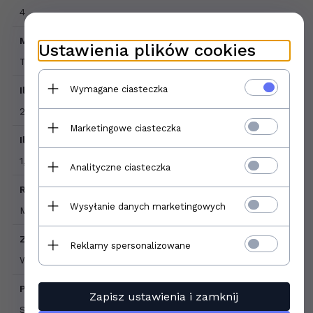
4
Mrozoodporność:
Ustawienia plików cookies
Tak
Wymagane ciasteczka
Ilość sztuk w opakowaniu:
2
Marketingowe ciasteczka
Ilość m2 w opakowaniu:
1,27
Analityczne ciasteczka
Rodzaj powierzchni:
Wysyłanie danych marketingowych
Matowa
Zastosowanie:
Reklamy spersonalizowane
Wewnątrz , Zewnątrz
Pomieszczenia:
Zapisz ustawienia i zamknij
Salon,Hol,Kuchnia,Łazienka