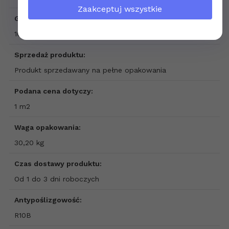
Zaakceptuj wszystkie
Grubość płytki:
10 mm
Sprzedaż produktu:
Produkt sprzedawany na pełne opakowania
Podana cena dotyczy:
1 m2
Waga opakowania:
30,20 kg
Czas dostawy produktu:
Od 1 do 3 dni roboczych
Antypoślizgowość:
R10B