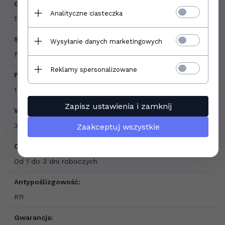
Grubość płytki:
Analityczne ciasteczka
11 mm
Sprzedaż produktu:
Wysyłanie danych marketingowych
Produkt sprzedawany na sztuki
Reklamy spersonalizowane
Podana cena dotyczy:
1 szt.
Zapisz ustawienia i zamknij
Waga produktu:
3,05 kg
Zaakceptuj wszystkie
Czas dostawy produktu:
Od 1 do 3 dni roboczych
Antypoślizgowość:
R11
Gwarancja: