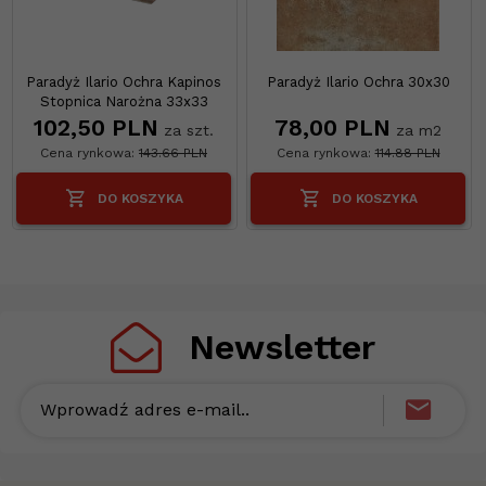
Paradyż Ilario Ochra Kapinos
Paradyż Ilario Ochra 30x30
Stopnica Narożna 33x33
102,
50
PLN
78,
00
PLN
za szt.
za m2
Cena rynkowa:
143.66 PLN
Cena rynkowa:
114.88 PLN
DO KOSZYKA
DO KOSZYKA
Newsletter
Wprowadź adres e-mail..