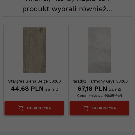
produkt wybrali również...
Stargres Siena Beige 30x60
Paradyż Harmony Grys 30x60
44,
68
PLN
67,
18
PLN
za m2
za m2
Cena rynkowa:
92.25 PLN
DO KOSZYKA
DO KOSZYKA