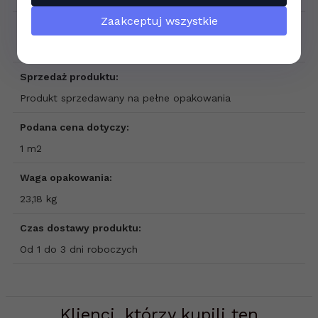
Zaakceptuj wszystkie
Grubość płytki:
9 mm
Sprzedaż produktu:
Produkt sprzedawany na pełne opakowania
Podana cena dotyczy:
1 m2
Waga opakowania:
23,18 kg
Czas dostawy produktu:
Od 1 do 3 dni roboczych
Klienci, którzy kupili ten