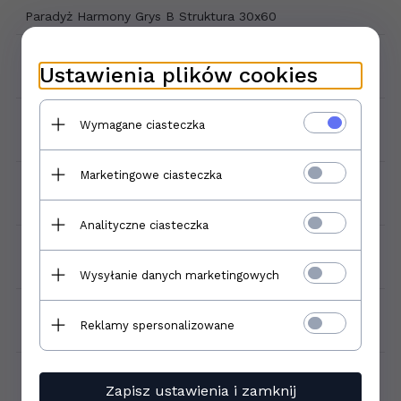
Paradyż Harmony Grys B Struktura 30x60
Format płytki:
Ustawienia plików cookies
30x60
Gatunek:
Wymagane ciasteczka
1
Marketingowe ciasteczka
Mrozoodporność:
Nie
Analityczne ciasteczka
Ilość sztuk w opakowaniu:
8
Wysyłanie danych marketingowych
Ilość m2 w opakowaniu:
Reklamy spersonalizowane
1,44
Zastosowanie:
Zapisz ustawienia i zamknij
Wewnątrz