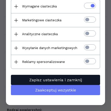
Nazwa:
Wymagane ciasteczka
Equipe Manacor White 6,5x40
Marketingowe ciasteczka
Format płytki:
6,5x40
Analityczne ciasteczka
Gatunek:
1
Wysyłanie danych marketingowych
Mrozoodporność:
Reklamy spersonalizowane
Nie
Ilość sztuk w opakowaniu:
Zapisz ustawienia i zamknij
38
Zaakceptuj wszystkie
Ilość m2 w opakowaniu:
1,00
Rodzaj powierzchni: