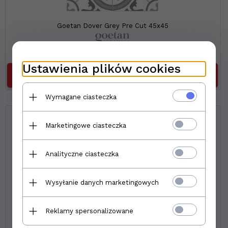
Goetan Dover Grey Pre Cut 45x45
88,
64
PLN
za m2
Ustawienia plików cookies
DO KOSZYKA
Wymagane ciasteczka
Marketingowe ciasteczka
Analityczne ciasteczka
Wysyłanie danych marketingowych
Reklamy spersonalizowane
Goetan Hampton Beige Pre Cut 45x45