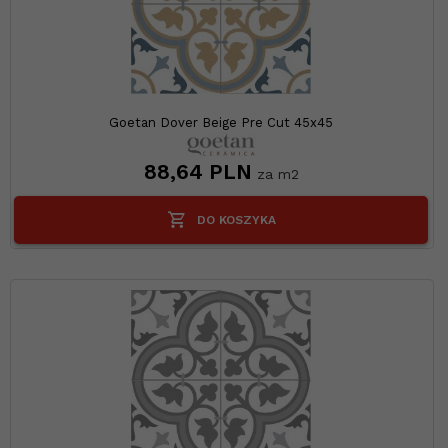
Goetan Dover Beige Pre Cut 45x45
88,
64
PLN
za m2
DO KOSZYKA