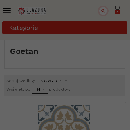
0
Kategorie
Goetan
sort
Sortuj według:
NAZWY (A-Z)
pop
Wyświetl po
produktów
24