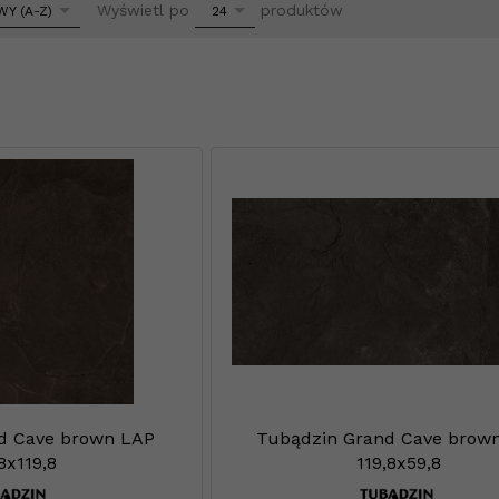
pop
Wyświetl po
produktów
Y (A-Z)
24
d Cave brown LAP
Tubądzin Grand Cave brow
8x119,8
119,8x59,8