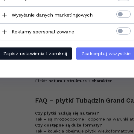
✔ nowoczesny, architektoniczny design
✔ szeroka paleta kolorów
✔ trwałość i odporność
Wysyłanie danych marketingowych
✔ zastosowanie wewnątrz i na zewnątrz
To kolekcja dla osób, które szukają mocnego, na
Reklamy spersonalizowane
Dla kogo jest kolekcja Grand Ca
Zapisz ustawienia i zamknij
Zaakceptuj wszystkie
✔ dla miłośników surowych wnętrz
✔ do nowoczesnych domów i apartamentów
✔ dla architektów i inwestorów
✔ do przestrzeni premium i komercyjnych
Efekt:
natura + struktura + charakter
FAQ – płytki Tubądzin Grand C
Czy płytki nadają się na taras?
Tak – są mrozoodporne i odporne na warunki a
Czy dostępne są duże formaty?
Tak – kolekcja obejmuje płytki wielkoformatowe