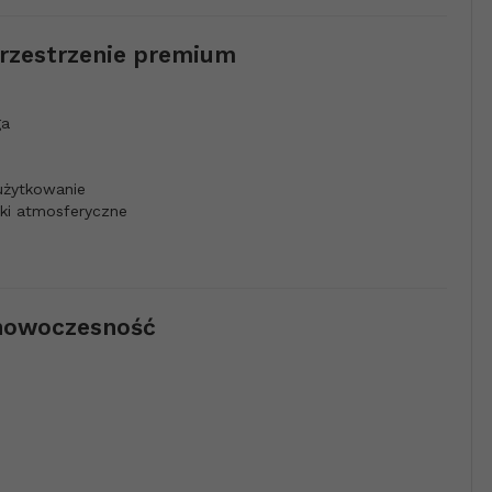
rzestrzenie premium
ga
użytkowanie
nki atmosferyczne
i nowoczesność