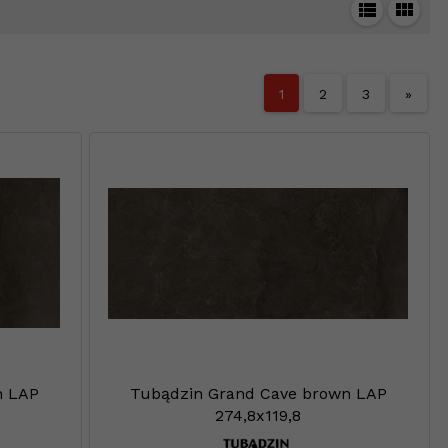
1
2
3
»
n LAP
Tubądzin Grand Cave brown LAP
274,8x119,8