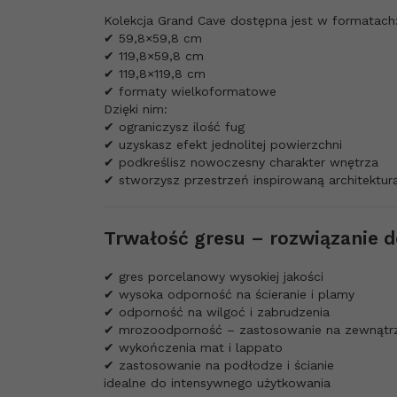
Kolekcja Grand Cave dostępna jest w formatach
✔ 59,8×59,8 cm
✔ 119,8×59,8 cm
✔ 119,8×119,8 cm
✔ formaty wielkoformatowe
Dzięki nim:
✔ ograniczysz ilość fug
✔ uzyskasz efekt jednolitej powierzchni
✔ podkreślisz nowoczesny charakter wnętrza
✔ stworzysz przestrzeń inspirowaną architektur
Trwałość gresu – rozwiązanie 
✔ gres porcelanowy wysokiej jakości
✔ wysoka odporność na ścieranie i plamy
✔ odporność na wilgoć i zabrudzenia
✔ mrozoodporność – zastosowanie na zewnątr
✔ wykończenia mat i lappato
✔ zastosowanie na podłodze i ścianie
idealne do intensywnego użytkowania