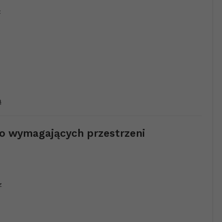
:
ą
do wymagających przestrzeni
z