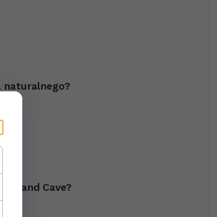
a naturalnego?
ątrz
n Grand Cave?