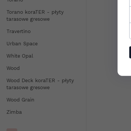
Torano koraTER - płyty
tarasowe gresowe
Travertino
Urban Space
White Opal
Wood
Wood Deck koraTER - płyty
tarasowe gresowe
Wood Grain
Zimba