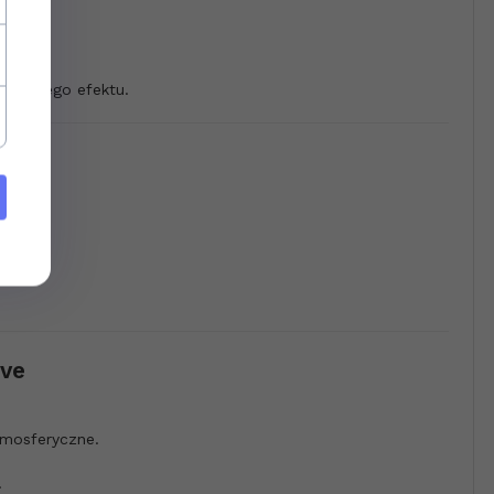
turalnego efektu.
ve?
ave
tmosferyczne.
.