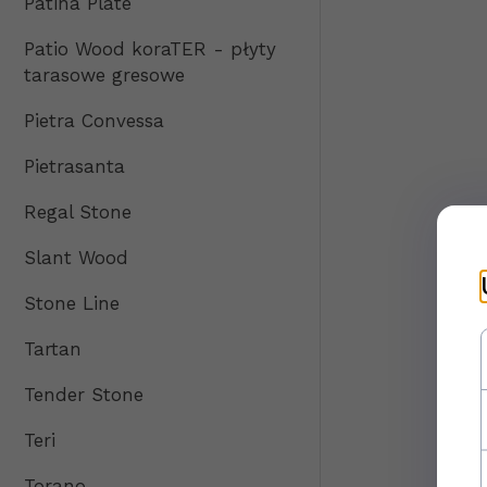
Patina Plate
Patio Wood koraTER - płyty
tarasowe gresowe
Pietra Convessa
Pietrasanta
Regal Stone
Slant Wood
Stone Line
Tartan
Tender Stone
Teri
Torano