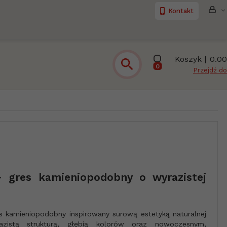
Kontakt
Koszyk |
0.00
0
Przejdź do
– gres kamieniopodobny o wyrazistej
s kamieniopodobny inspirowany surową estetyką naturalnej
azistą strukturą, głębią kolorów oraz nowoczesnym,